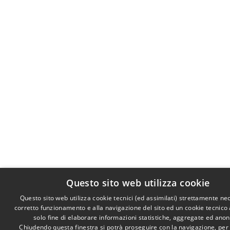
Questo sito web utilizza cookie
Questo sito web utilizza cookie tecnici (ed assimilati) strettamente ne
corretto funzionamento e alla navigazione del sito ed un cookie tecnico a
solo fine di elaborare informazioni statistiche, aggregate ed ano
Chiudendo questa finestra si potrà proseguire con la navigazione, per