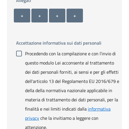
Allegati
Allegato 1
Allegato 2
Allegato 3
Allegato 4
+ Carica allegato 1
+ Carica allegato 2
+ Carica allegato 3
+ Carica allegato 4
+
+
+
+
Accettazione informativa sui dati personali
Procedendo con la compilazione e con l'invio di
questo modulo Lei acconsente al trattamento
dei dati personali forniti, ai sensi e per gli effetti
dell'articolo 13 del Regolamento EU 2016/679 e
della della normativa nazionale applicabile in
materia di trattamento dei dati personali, per la
finalità e nei limiti indicati dalla
informativa
privacy
che la invitiamo a leggere con
attenzione.