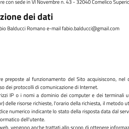
iore con sede in VI Novembre n. 43 - 32040 Comelico Superi
zione dei dati
Fabio Balducci Romano e-mail fabio.balducci@gmail.com
re preposte al funzionamento del Sito acquisiscono, nel c
uso dei protocolli di comunicazione di Internet.
rizzi IP o i nomi a dominio dei computer e dei terminali util
elle risorse richieste, l'orario della richiesta, il metodo util
dice numerico indicante lo stato della risposta data dal server
formatico dell'utente.
zi web, vengono anche trattati allo scopo di ottenere informazi