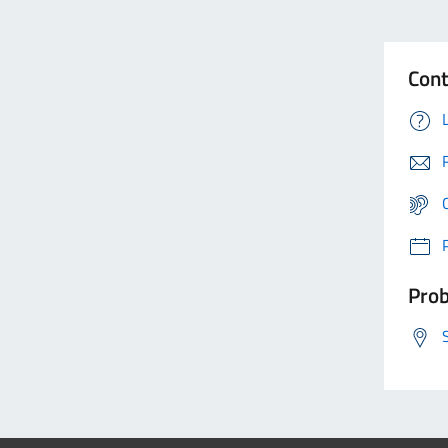
Cont
Prob