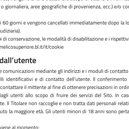
a o giornaliera, aree geografiche di provenienza, ecc.) e/o c
 di 60 giorni e vengono cancellati immediatamente dopo la lo
udiziaria).
 di conservazione, le modalità di disabilitazione e i rispettivi
elicosuperiore.bl.it/it/cookie
dall’utente
e comunicazioni mediante gli indirizzi e i moduli di contatto ivi
 identificativi e di contatto dell’utente. Il conferimento 
icontattare il mittente al fine di ottenere precisazioni in or
 dagli utenti allo scopo di fruire dei servizi del Sito. In 
arte. Il Titolare non raccoglie e non tratta dati personali rela
piuto la maggiore età. Gli utenti minori di 18 anni sono perta
avviene al momento: