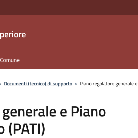
periore
il Comune
>
Documenti (tecnico) di supporto
>
Piano regolatore generale e 
 generale e Piano
o (PATI)