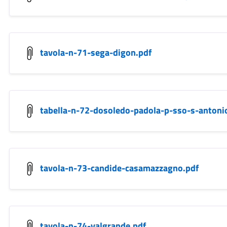
tavola-n-71-sega-digon.pdf
tabella-n-72-dosoledo-padola-p-sso-s-antoni
tavola-n-73-candide-casamazzagno.pdf
tavola-n-74-valgrande.pdf