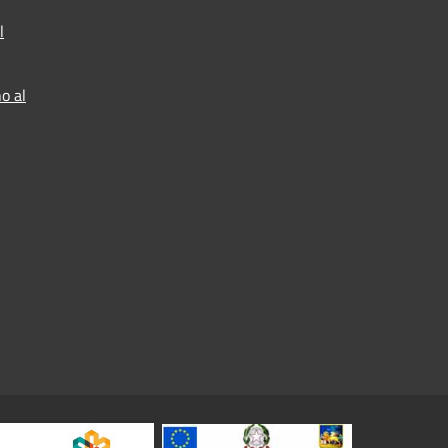
l
o al