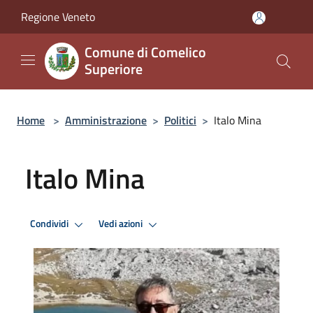
Salta al contenuto principale
Regione Veneto
Comune di Comelico
Superiore
Home
>
Amministrazione
>
Politici
>
Italo Mina
Italo Mina
Condividi
Vedi azioni