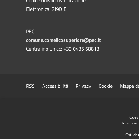
Codice Univoco Fatturazione
Elettronica: GJ9DJE
PEC:
comune.comelicosuperiore@pec.it
Centralino Unico: +39 0435 68813
RSS
Accessibilità
Privacy
Cookie
Mappa de
Quest
funzionam
Chiuden