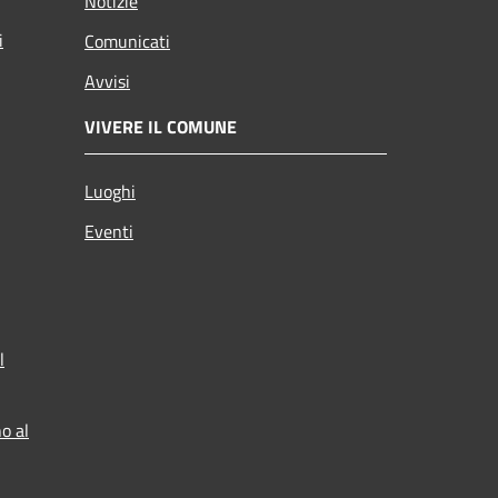
Notizie
i
Comunicati
Avvisi
VIVERE IL COMUNE
Luoghi
Eventi
l
o al