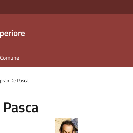
periore
il Comune
opran De Pasca
 Pasca