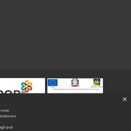
×
rretto
 elaborare
agli può