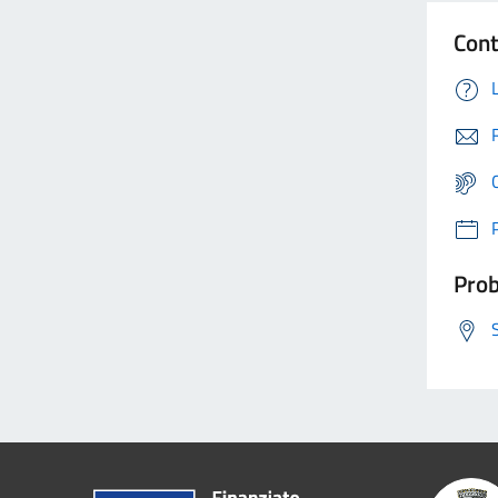
Cont
Prob