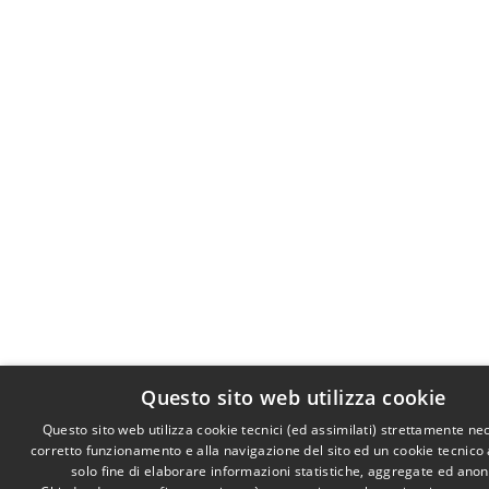
Questo sito web utilizza cookie
Questo sito web utilizza cookie tecnici (ed assimilati) strettamente ne
corretto funzionamento e alla navigazione del sito ed un cookie tecnico a
solo fine di elaborare informazioni statistiche, aggregate ed ano