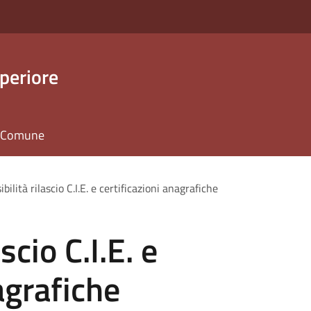
periore
il Comune
bilità rilascio C.I.E. e certificazioni anagrafiche
scio C.I.E. e
agrafiche