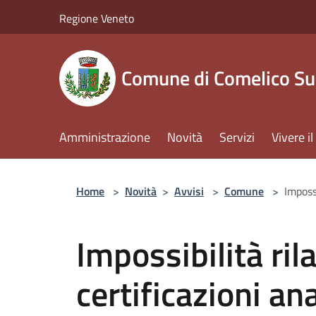
Salta al contenuto principale
Regione Veneto
Comune di Comelico Su
Amministrazione
Novità
Servizi
Vivere 
Home
>
Novità
>
Avvisi
>
Comune
>
Impossi
Impossibilità rila
certificazioni an