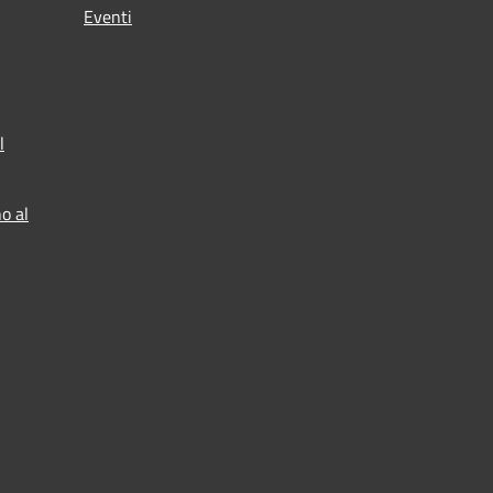
Eventi
l
o al