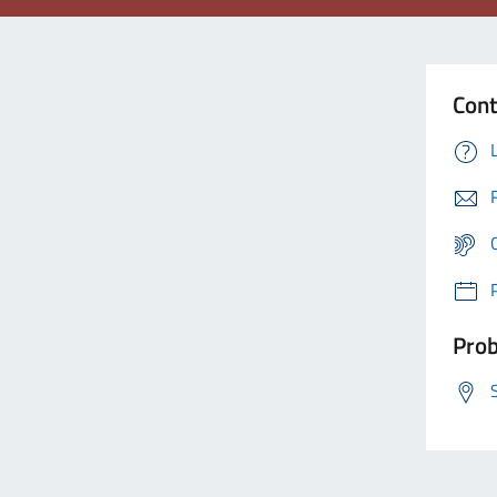
Cont
Prob