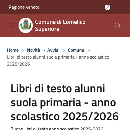
Salta al contenuto principale
Regione Veneto
Comune di Comelico
Superiore
Home
>
Novità
>
Avvisi
>
Comune
>
Libri di testo alunni suola primaria - anno scolastico
2025/2026
Libri di testo alunni
suola primaria - anno
scolastico 2025/2026
Buono libri di testo anno scolastico 2025-2026