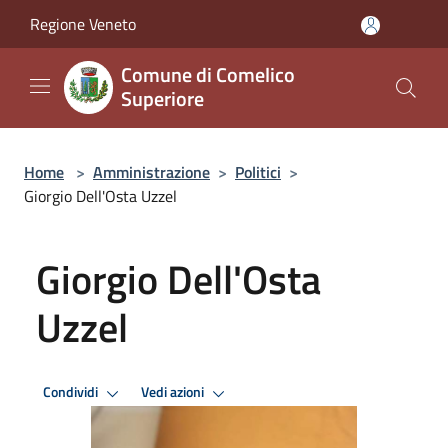
Salta al contenuto principale
Regione Veneto
Comune di Comelico
Superiore
Home
>
Amministrazione
>
Politici
>
Giorgio Dell'Osta Uzzel
Giorgio Dell'Osta
Uzzel
Condividi
Vedi azioni