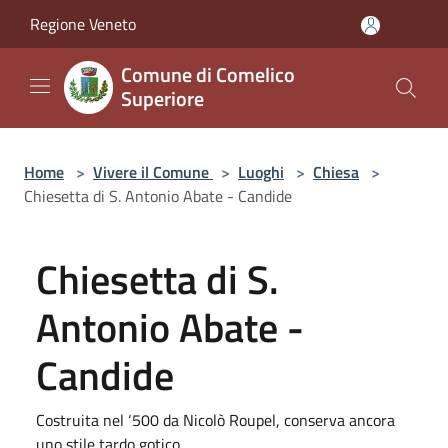
Salta al contenuto principale
Regione Veneto
Comune di Comelico
Superiore
Home
>
Vivere il Comune
>
Luoghi
>
Chiesa
>
Chiesetta di S. Antonio Abate - Candide
Chiesetta di S.
Antonio Abate -
Candide
Costruita nel ‘500 da Nicolò Roupel, conserva ancora
uno stile tardo gotico.