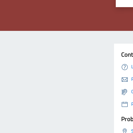
Cont
Prob