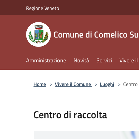
Salta al contenuto principale
Regione Veneto
Comune di Comelico Su
Amministrazione
Novità
Servizi
Vivere 
Home
>
Vivere il Comune
>
Luoghi
>
Centro 
Centro di raccolta