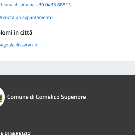
Chiama il comune +39 0435 68813
Prenota un appuntamento
lemi in città
Segnala disservizio
Comune di Comelico Superiore
E DI SERVIZIO