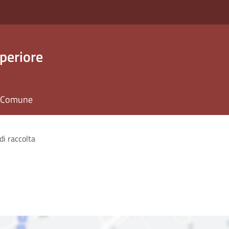
periore
il Comune
di raccolta