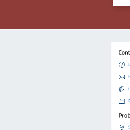
Cont
Prob