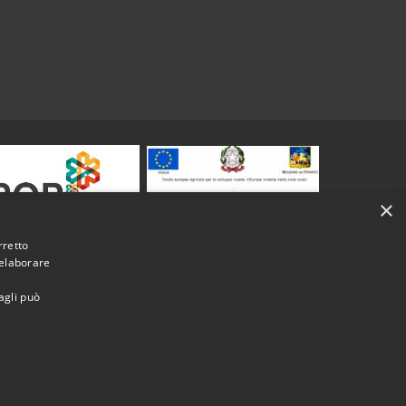
×
rretto
 elaborare
agli può