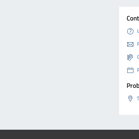
Cont
Prob